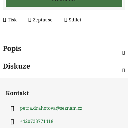
Tisk
Zeptat se
Sdílet
Popis
Diskuze
Z
á
Kontakt
p
a
petra.drahotova
@
seznam.cz
t
í
+420728771418