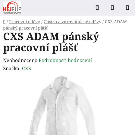
Přejít
Hledat
NÁKUP
na
KOŠÍK
obsah
Domů
/
Pracovní oděvy
/
Gastro a zdravotnické oděvy
/
CXS ADAM
pánský pracovní plášť
CXS ADAM pánský
pracovní plášť
Průměrné
Neohodnoceno
Podrobnosti hodnocení
hodnocení
Značka:
CXS
produktu
je
0,0
z
5
hvězdiček.