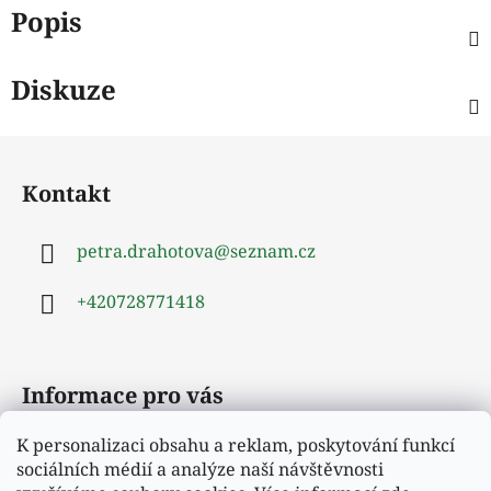
Popis
Diskuze
Z
á
Kontakt
p
a
petra.drahotova
@
seznam.cz
t
í
+420728771418
Informace pro vás
K personalizaci obsahu a reklam, poskytování funkcí
Obchodní podmínky
sociálních médií a analýze naší návštěvnosti
Podmínky ochrany osobních údajů