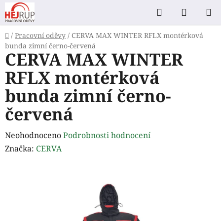
Přejít
Hledat
NÁKUP
na
KOŠÍK
obsah
Domů
/
Pracovní oděvy
/
CERVA MAX WINTER RFLX montérková
bunda zimní černo-červená
CERVA MAX WINTER
RFLX montérková
bunda zimní černo-
červená
Průměrné
Neohodnoceno
Podrobnosti hodnocení
hodnocení
Značka:
CERVA
produktu
je
0,0
z
5