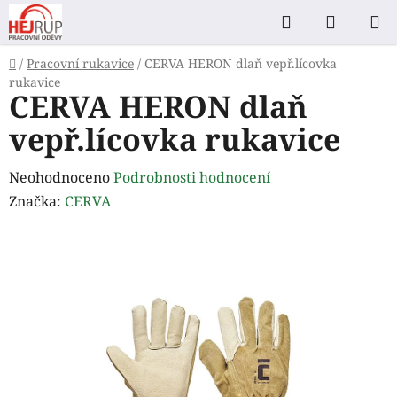
Přejít
Hledat
NÁKUP
na
KOŠÍK
obsah
Domů
/
Pracovní rukavice
/
CERVA HERON dlaň vepř.lícovka
rukavice
CERVA HERON dlaň
vepř.lícovka rukavice
Průměrné
Neohodnoceno
Podrobnosti hodnocení
hodnocení
Značka:
CERVA
produktu
je
0,0
z
5
hvězdiček.