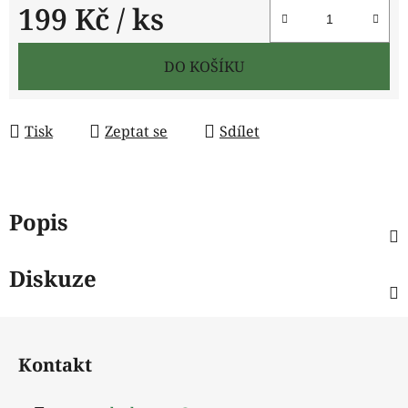
199 Kč
/ ks
Měrná cena:
DO KOŠÍKU
Tisk
Zeptat se
Sdílet
Popis
Diskuze
Z
á
Kontakt
p
a