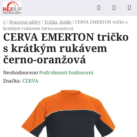
Přejít
Hledat
NÁKUP
na
KOŠÍK
obsah
Domů
/
Pracovní oděvy
/
Trička, košile
/
CERVA EMERTON tričko s
krátkým rukávem černo-oranžová
CERVA EMERTON tričko
s krátkým rukávem
černo-oranžová
Průměrné
Neohodnoceno
Podrobnosti hodnocení
hodnocení
Značka:
CERVA
produktu
je
0,0
z
5
hvězdiček.