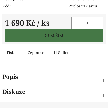
Kód:
Zvolte variantu
1 690 Kč
/ ks
Měrná cena:
DO KOŠÍKU
Tisk
Zeptat se
Sdílet
Popis
Diskuze
Z