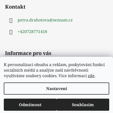
á
Kontakt
p
a
petra.drahotova
@
seznam.cz
t
í
+420728771418
Informace pro vás
K personalizaci obsahu a reklam, poskytování funkcí
Obchodní podmínky
sociálních médií a analýze naší návštěvnosti
Podmínky ochrany osobních údajů
využíváme soubory cookies. Více informací
zde
.
Moje objednávka
Nastavení
Vytvořil Shoptet
Odmítnout
Souhlasím
Copyright 2026
Hejrup
. Všechna práva vyhrazena.
Vítejte v našem novém e-shopu.
Upravit nastavení cookies