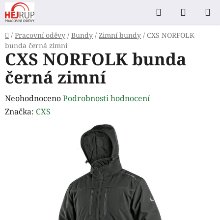
Přejít
Hledat
NÁKUP
na
KOŠÍK
obsah
Domů
/
Pracovní oděvy
/
Bundy
/
Zimní bundy
/
CXS NORFOLK
bunda černá zimní
CXS NORFOLK bunda
černá zimní
Průměrné
Neohodnoceno
Podrobnosti hodnocení
hodnocení
Značka:
CXS
produktu
je
0,0
z
5
hvězdiček.