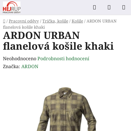
Přejít
Hledat
NÁKUP
na
KOŠÍK
obsah
Domů
/
Pracovní oděvy
/
Trička, košile
/
Košile
/
ARDON URBAN
flanelová košile khaki
ARDON URBAN
flanelová košile khaki
Průměrné
Neohodnoceno
Podrobnosti hodnocení
hodnocení
Značka:
ARDON
produktu
je
0,0
z
5
hvězdiček.