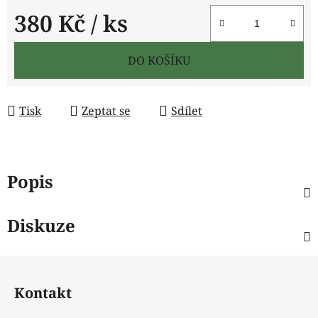
380 Kč
/ ks
Měrná cena:
DO KOŠÍKU
Tisk
Zeptat se
Sdílet
Popis
Diskuze
Z
á
Kontakt
p