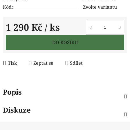
Kód:
Zvolte variantu
1 290 Kč
/ ks
Měrná cena:
DO KOŠÍKU
Tisk
Zeptat se
Sdílet
Popis
Diskuze
Z