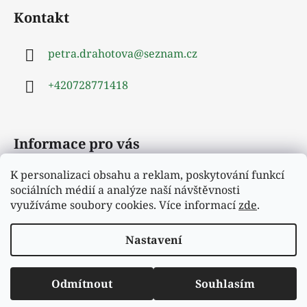
á
Kontakt
p
a
petra.drahotova
@
seznam.cz
t
í
+420728771418
Informace pro vás
K personalizaci obsahu a reklam, poskytování funkcí
Obchodní podmínky
sociálních médií a analýze naší návštěvnosti
Podmínky ochrany osobních údajů
využíváme soubory cookies. Více informací
zde
.
Moje objednávka
Nastavení
Vytvořil Shoptet
Odmítnout
Souhlasím
Copyright 2026
Hejrup
. Všechna práva vyhrazena.
Vítejte v našem novém e-shopu.
Upravit nastavení cookies