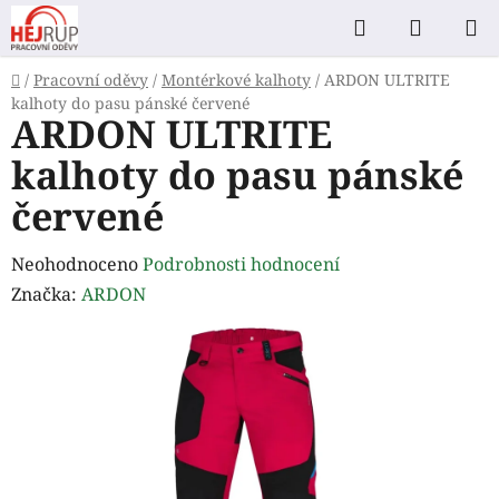
Přejít
Hledat
NÁKUP
na
KOŠÍK
obsah
Domů
/
Pracovní oděvy
/
Montérkové kalhoty
/
ARDON ULTRITE
kalhoty do pasu pánské červené
ARDON ULTRITE
kalhoty do pasu pánské
červené
Průměrné
Neohodnoceno
Podrobnosti hodnocení
hodnocení
Značka:
ARDON
produktu
je
0,0
z
5
hvězdiček.