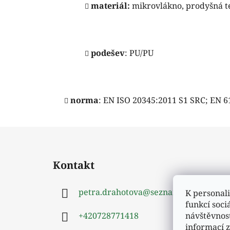
materiál:
mikrovlákno, prodyšná te
podešev
: PU/PU
norma
: EN ISO 20345:2011 S1 SRC; EN 6
Z
á
Kontakt
p
a
petra.drahotova
@
seznam.cz
K personali
t
funkcí soci
í
návštěvnos
+420728771418
informací