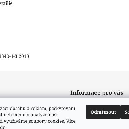
xtilie
1340-4-3:2018
Informace pro vás
Obchodní podmínky
zaci obsahu a reklam, poskytování
Odmítnout
S
álních médií a analýze naší
Podmínky ochrany osobní
ti využíváme soubory cookies. Více
Moje objednávka
zde
.