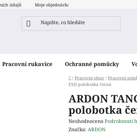
ních údajů
Moje objednávka
Pracovní rukavice
Ochranné pomůcky
V
Domů
/
Pracovní obuv
/
Pracovní polo
ESD polobotka černá
ARDON TAN
polobotka č
Průměrné
Neohodnoceno
Podrobnosti 
hodnocení
Značka:
ARDON