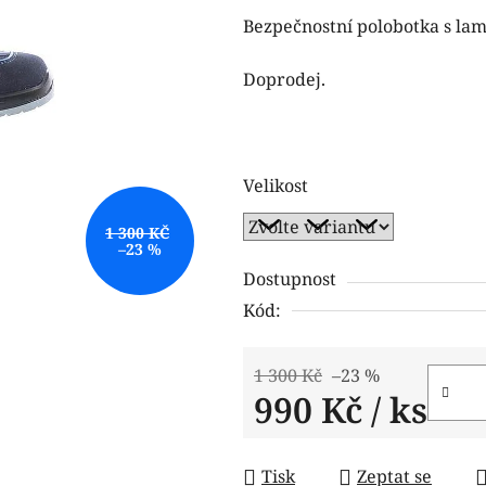
produktu
Bezpečnostní polobotka s lam
je
0,0
Doprodej.
z
5
hvězdiček.
Velikost
1 300 KČ
–23 %
Dostupnost
Kód:
1 300 Kč
–23 %
990 Kč
/ ks
Měrná cena:
Tisk
Zeptat se