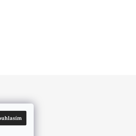
ouhlasím
ch údajů