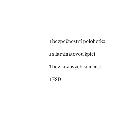
bezpečnostní polobotka
s laminátovou špicí
bez kovových součástí
ESD