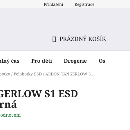
Přihlášení
Registrace
PRÁZDNÝ KOŠÍK
NÁKUPNÍ
KOŠÍK
olný čas
Pro děti
Drogerie
Ostatní dop
botky
/
Polobotky ESD
/
ARDON TANGERLOW S1
GERLOW S1 ESD
erná
hodnocení