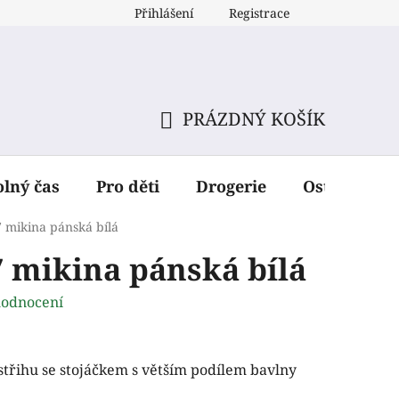
Přihlášení
Registrace
PRÁZDNÝ KOŠÍK
NÁKUPNÍ
KOŠÍK
olný čas
Pro děti
Drogerie
Ostatní dop
mikina pánská bílá
mikina pánská bílá
hodnocení
třihu se stojáčkem s větším podílem bavlny