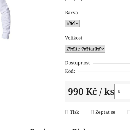
z
Barva
5
hvězdiček.
Velikost
Dostupnost
Kód:
990 Kč
/ ks
Měrná cena:
Tisk
Zeptat se