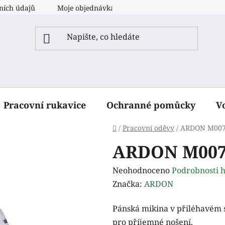
ních údajů
Moje objednávka
Pracovní rukavice
Ochranné pomůcky
V
Domů
/
Pracovní oděvy
/
ARDON M007 
ARDON M007 
Průměrné
Neohodnoceno
Podrobnosti 
hodnocení
Značka:
ARDON
produktu
Pánská mikina v přiléhavém s
je
pro příjemné nošení.
0,0