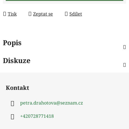
Tisk
Zeptat se
Sdílet
Popis
Diskuze
Z
á
Kontakt
p
a
petra.drahotova
@
seznam.cz
t
í
+420728771418