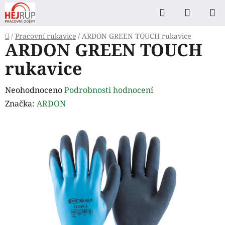
Přejít
Hledat
NÁKUP
na
KOŠÍK
obsah
Domů
/
Pracovní rukavice
/
ARDON GREEN TOUCH rukavice
ARDON GREEN TOUCH
rukavice
Průměrné
Neohodnoceno
Podrobnosti hodnocení
hodnocení
Značka:
ARDON
produktu
je
0,0
z
5
hvězdiček.