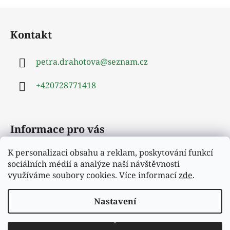
Z
á
Kontakt
p
a
petra.drahotova
@
seznam.cz
t
í
+420728771418
Informace pro vás
K personalizaci obsahu a reklam, poskytování funkcí
Obchodní podmínky
sociálních médií a analýze naší návštěvnosti
Podmínky ochrany osobních údajů
využíváme soubory cookies. Více informací
zde
.
Moje objednávka
Nastavení
Vytvořil Shoptet