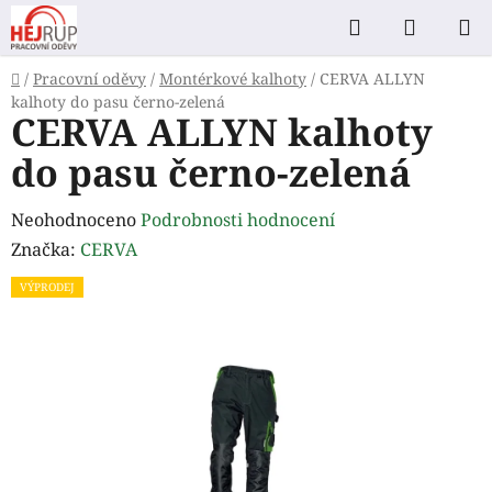
Přejít
Hledat
NÁKUP
na
KOŠÍK
obsah
Domů
/
Pracovní oděvy
/
Montérkové kalhoty
/
CERVA ALLYN
kalhoty do pasu černo-zelená
CERVA ALLYN kalhoty
do pasu černo-zelená
Průměrné
Neohodnoceno
Podrobnosti hodnocení
hodnocení
Značka:
CERVA
produktu
VÝPRODEJ
je
0,0
z
5
hvězdiček.