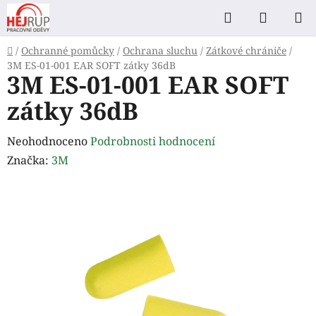
Přejít
Hledat
NÁKUP
na
KOŠÍK
obsah
Domů
/
Ochranné pomůcky
/
Ochrana sluchu
/
Zátkové chrániče
/
3M ES-01-001 EAR SOFT zátky 36dB
3M ES-01-001 EAR SOFT
zátky 36dB
Průměrné
Neohodnoceno
Podrobnosti hodnocení
hodnocení
Značka:
3M
produktu
je
0,0
z
5
hvězdiček.