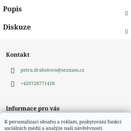
Popis
Diskuze
Z
á
Kontakt
p
a
petra.drahotova
@
seznam.cz
t
í
+420728771418
Informace pro vás
K personalizaci obsahu a reklam, poskytování funkcí
Obchodní podmínky
sociálních médií a analýze naší návštěvnosti
Podmínky ochrany osobních údajů